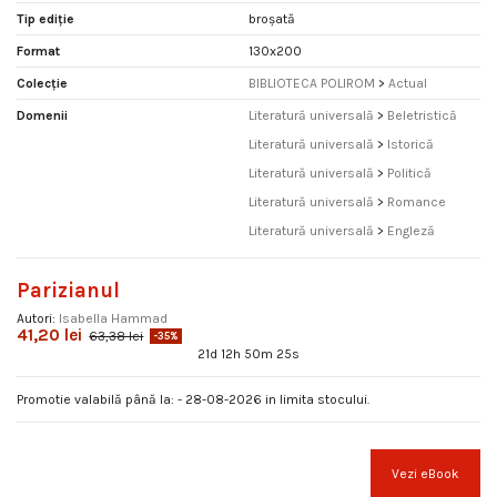
Tip ediție
broșată
Format
130x200
Colecție
BIBLIOTECA POLIROM
>
Actual
Domenii
Literatură universală
>
Beletristică
Literatură universală
>
Istorică
Literatură universală
>
Politică
Literatură universală
>
Romance
Literatură universală
>
Engleză
Parizianul
Autori:
Isabella Hammad
41,20 lei
63,38 lei
-35%
21d 12h 50m 25s
Promotie valabilă până la: - 28-08-2026 in limita stocului.
Vezi eBook