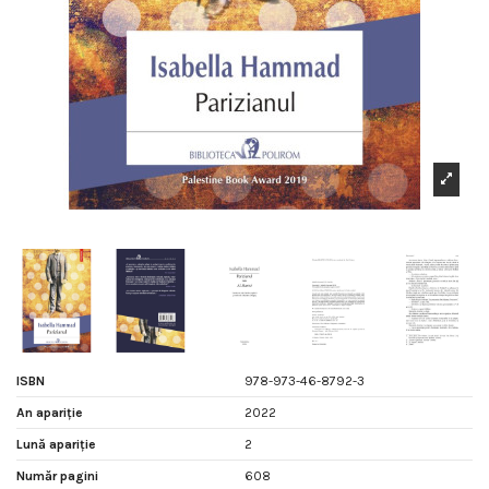
ISBN
978-973-46-8792-3
An apariție
2022
Lună apariție
2
Număr pagini
608