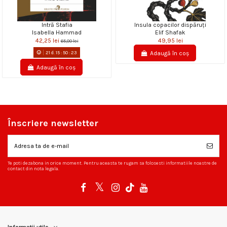
Intră Stafia
Insula copacilor dispăruţi
Isabella Hammad
Elif Shafak
42,25 lei
49,95 lei
65,00 lei
21
d.
15
:
50
:
22
Adaugă în coș
Adaugă în coș
Înscriere newsletter
Te poti dezabona in orice moment. Pentru aceasta te rugam sa folosesti informatiile noastre de
contact din nota legala.