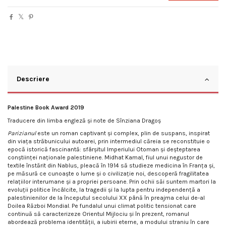
Descriere
Palestine Book Award 2019
Traducere din limba engleză și note de Sînziana Dragoș
Parizianul
este un roman captivant şi complex, plin de suspans, inspirat
din viaţa străbunicului autoarei, prin intermediul căreia se reconstituie o
epocă istorică fascinantă: sfârşitul Imperiului Otoman şi deşteptarea
conştiinţei naţionale palestiniene. Midhat Kamal, fiul unui negustor de
textile înstărit din Nablus, pleacă în 1914 să studieze medicina în Franţa şi,
pe măsură ce cunoaşte o lume şi o civilizaţie noi, descoperă fragilitatea
relaţiilor interumane şi a propriei persoane. Prin ochii săi suntem martori la
evoluţii politice încâlcite, la tragedii şi la lupta pentru independenţă a
palestinienilor de la începutul secolului XX până în preajma celui de-al
Doilea Război Mondial. Pe fundalul unui climat politic tensionat care
continuă să caracterizeze Orientul Mijlociu şi în prezent, romanul
abordează problema identităţii, a iubirii eterne, a modului straniu în care