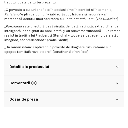
trecutul poate perturba prezentul.
„O poveste a culturilor aflate în acelaşi timp în conflict şi în armonie,
Parizianul
e plin de comori – iubire, război, trădare şi nebunie – şi
marchează debutul unei scriitoare cu un talent strălucit.” (
The Guardian
)
„
Parizianul
este o lectură desăvârşită: delicată, reţinută, extraordinar de
inteligentă, neobişnuit de echilibrată şi cu adevărat frumoasă. E un roman
realist în tradiţia lui Flaubert şi Stendhal – tot ce se petrece nu pare atât
imaginat, cât predestinat.” (Zadie Smith)
„Un roman istoric captivant, o poveste de dragoste tulburătoare şi o
epopee familială revelatoare.” (Jonathan Safran Foer)
Detalii ale produsului
Comentarii (0)
Dosar de presa