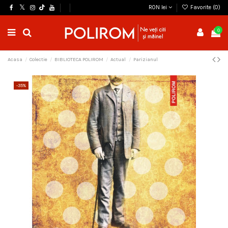
RON lei
Favorite (
0
)
0
Acasa
Colectie
BIBLIOTECA POLIROM
Actual
Parizianul
-35%