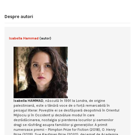
Despre autori
Isabella Hammad
(autor)
Isabella HAMMAD
, născută în 1991 la Londra, de origine
palestiniană, este o tânără voce de o forţă remarcabilă în
peisajul literar. Poveştile ei se desfăşoară deopotrivă în Orientul
Mijlociu şi în Occident şi dezvăluie modul în care
dezrădăcinarea, nostalgia şi pierderea locurilor şi oamenilor
dragi se răsfrâng asupra familiilor şi generaţiilor. A primit
numeroase premii – Plimpton Prize for Fiction (2018), O. Henry
Prize (2019), Sue Kaufman Prize (2020), decernat de Academia