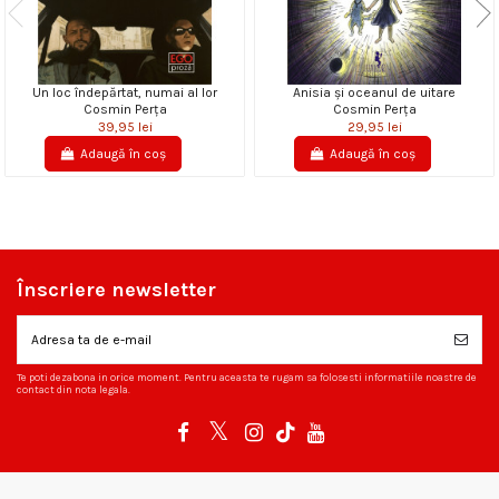
Un loc îndepărtat, numai al lor
Anisia şi oceanul de uitare
Cosmin Perța
Cosmin Perța
39,95 lei
29,95 lei
Adaugă în coș
Adaugă în coș
Înscriere newsletter
Te poti dezabona in orice moment. Pentru aceasta te rugam sa folosesti informatiile noastre de
contact din nota legala.