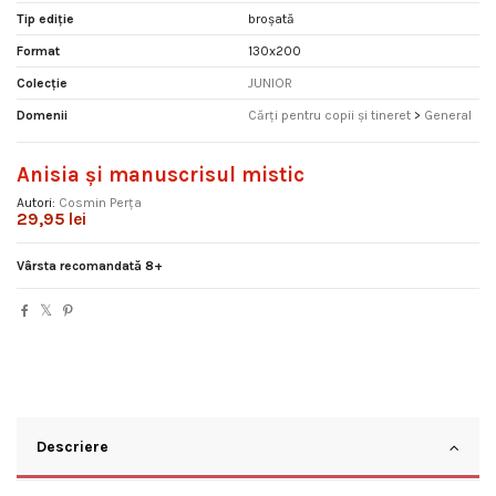
Tip ediție
broșată
Format
130x200
Colecție
JUNIOR
Domenii
Cărți pentru copii și tineret
>
General
Anisia şi manuscrisul mistic
Autori:
Cosmin Perța
29,95 lei
Vârsta recomandată 8+
Descriere