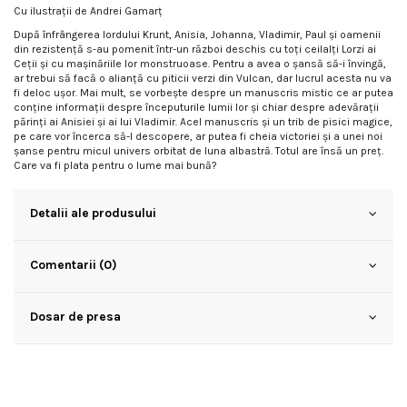
Cu ilustrații de Andrei Gamarț
După înfrângerea lordului Krunt, Anisia, Johanna, Vladimir, Paul și oamenii
din rezistenţă s-au pomenit într-un război deschis cu toţi ceilalţi Lorzi ai
Ceţii și cu mașinăriile lor monstruoase. Pentru a avea o șansă să-i învingă,
ar trebui să facă o alianţă cu piticii verzi din Vulcan, dar lucrul acesta nu va
fi deloc ușor. Mai mult, se vorbește despre un manuscris mistic ce ar putea
conţine informaţii despre începuturile lumii lor și chiar despre adevăraţii
părinţi ai Anisiei și ai lui Vladimir. Acel manuscris și un trib de pisici magice,
pe care vor încerca să-l descopere, ar putea fi cheia victoriei și a unei noi
șanse pentru micul univers orbitat de luna albastră. Totul are însă un preţ.
Care va fi plata pentru o lume mai bună?
Detalii ale produsului
Comentarii (0)
Dosar de presa