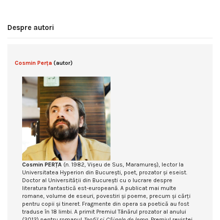
Despre autori
Cosmin Perța
(autor)
Cosmin PERȚA
(n. 1982, Vișeu de Sus, Maramureș), lector la
Universitatea Hyperion din București, poet, prozator și eseist.
Doctor al Universității din București cu o lucrare despre
literatura fantastică est-europeană. A publicat mai multe
romane, volume de eseuri, povestiri și poeme, precum și cărți
pentru copii și tineret. Fragmente din opera sa poetică au fost
traduse în 18 limbi. A primit Premiul Tânărul prozator al anului
(2012) pentru romanul
Teofil și Câinele de lemn
, Premiul revistei