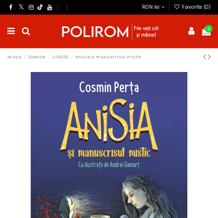
RON lei
Favorite (
0
)
0
Acasa
Colectie
JUNIOR
Anisia şi manuscrisul mistic