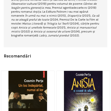
Observator cultural
(2019) pentru volumul de poeme
Cântec de
leagăn pentru generația mea
, Premiul agentiadecarte.ro (2019)
pentru romanul
Arșița
. La Editura Polirom i-au mai apărut
romanele
În urmă nu mai e nimic
(2015),
Dispariția
(2021),
Ca să
nu se aleagă praful de toate
(2024; Premiul De la Carte la Film al
revistei
Matca Literară
) și
Trilogia lui Teofil
(2024), cărțile pentru
copii
Anisia și uneltele fermecate
(2021),
Anisia și manuscrisul
mistic
(2022) și
Anisia și oceanul de uitare
(2024), precum și
biografia romanțată
Labiș. Jurnalul pierdut
(2022).
Recomandări